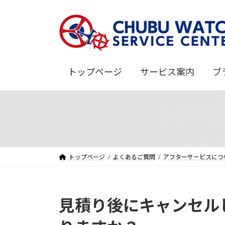
コ
ナ
ン
ビ
テ
ゲ
ン
ー
ツ
シ
へ
ョ
トップページ
サービス案内
ブ
ス
ン
キ
に
ッ
移
プ
動
トップページ
よくあるご質問
アフターサービスにつ
見積り後にキャンセル