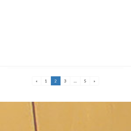
続きを読む
見積りに『針／文字盤交換』と書かれていますが、何故必
要なのですか？
固定用軸の破損・錆、表面のひび割れ・夜光塗料の剥れ等が見つか
り、時計本来の機能に影響を及ぼすと技術者が判断した為です。
続きを読む
«
1
2
3
…
5
»
固
固
固
固
定
定
定
定
ペ
ペ
ペ
ペ
ー
ー
ー
ー
ジ
ジ
ジ
ジ